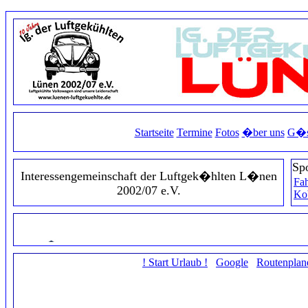
Startseite
Termine
Fotos
�ber uns
G�s
Sp
Interessengemeinschaft der Luftgek�hlten L�nen
Fah
2002/07 e.V.
Ko
! Start Urlaub !
Google
Routenplan