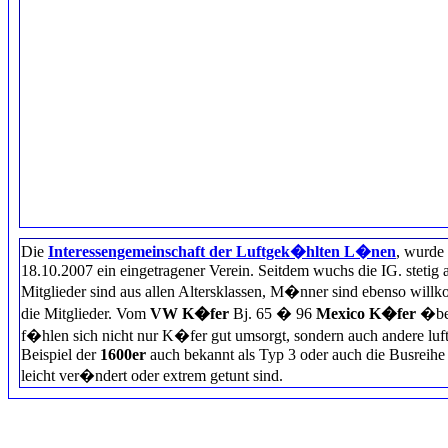
Die
Interessengemeinschaft der Luftgek�hlten L�nen
, wurde
18.10.2007 ein eingetragener Verein. Seitdem wuchs die IG. stetig 
Mitglieder sind aus allen Altersklassen, M�nner sind ebenso will
die Mitglieder. Vom
VW K�fer
Bj. 65 � 96
Mexico K�fer
�ber
f�hlen sich nicht nur K�fer gut umsorgt, sondern auch andere l
Beispiel der
1600er
auch bekannt als Typ 3 oder auch die Busreihe 
leicht ver�ndert oder extrem getunt sind.